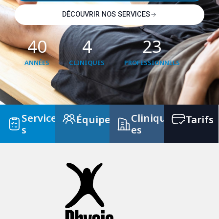
DÉCOUVRIR NOS SERVICES
40
4
23
ANNÉES
CLINIQUES
PROFESSIONNELS
Service
Cliniqu
Équipe
Tarifs
s
es