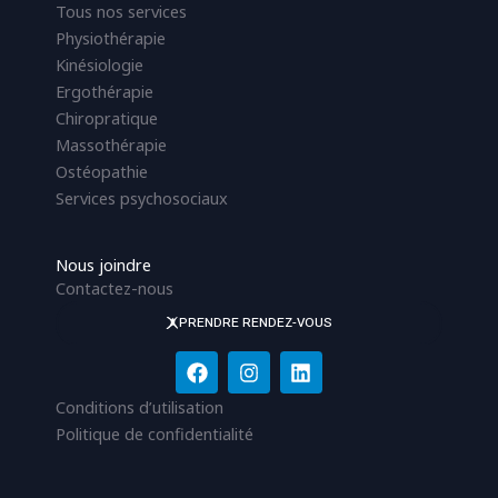
Tous nos services
Physiothérapie
Kinésiologie
Ergothérapie
Chiropratique
Massothérapie
Ostéopathie
Services psychosociaux
Nous joindre
Contactez-nous
PRENDRE RENDEZ-VOUS
F
I
L
a
n
i
c
s
n
Conditions d’utilisation
e
t
k
Politique de confidentialité
b
a
e
o
g
d
o
r
i