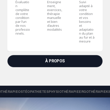
Évaluatio
Enseigne
Suivi
n
ment,
adapté à
complète
exercices,
votre
de votre
thérapie
condition
condition
manuelle
et vos
par l’un
et bien
besoins
de nos
d’autres
et
professio
modalités
adaptatio
nnels.
n du plan
au fur et à
mesure
À PROPOS
THÉRAPIE
OSTÉOPATHIE
TES
PHYSIOTHÉRAPIE
ERGOTHÉRAPIE
KI